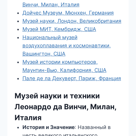
Винчи, Милан, Италия
Дойчес Музеум, Мюнхен, Германия
Музей науки, Лондон, Великобритания
Музей МИТ, Кембридж, США
Национальный музей
воздухоплавания и космонавтики,
Вашингтон, США
Музей истории компьютеров,
Маунтин-Вью, Калифорния, США
Пале де ла Декуверт, Париж, Франция
Музей науки и техники
Леонардо да Винчи, Милан,
Италия
История и Значение
: Названный в
честь великого итальянского